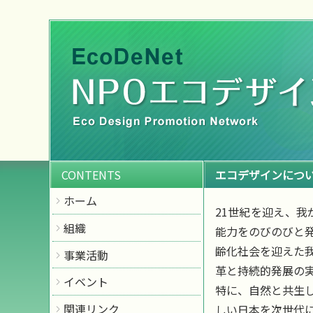
CONTENTS
エコデザインにつ
ホーム
21世紀を迎え、
組織
能力をのびのびと
設立趣旨
定款
役員
事務内容
事務局
齢化社会を迎えた
事業活動
革と持続的発展の
イベント
特に、自然と共生
関連リンク
しい日本を次世代