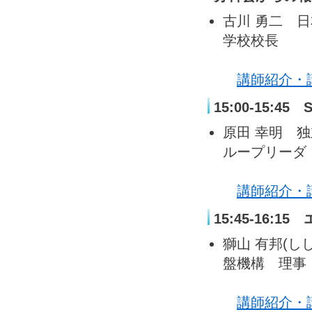
古川 勇二 
学校校長
講師紹介・
15:00-15:4
原田 幸明 
ループリーダ
講師紹介・
15:45-16
獅山 有邦(
盤機構 理事
講師紹介・