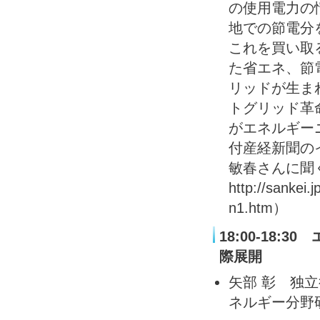
の使用電力の
地での節電分
これを買い取
た省エネ、節
リッドが生ま
トグリッド革
がエネルギー
付産経新聞の
敏春さんに聞
http://sankei
n1.htm）
18:00-18
際展開
矢部 彰 独
ネルギー分野