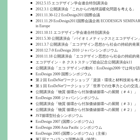
2012.5.15 エコデザイン学会連合特別講演会
2012.3.1 公開講演会「これからの地球温暖化問題を考える」
2011.11.30-12.2 EcoDesign2011国際会議
2011.11.29 EcoDesign2011国際会議企画 ECODESIGN SEMINAR TO
in Europe
2011.10.11 エコデザイン学会連合特別講演会
2011.5.30 公開講演会「バイオミメティックスとエコデザイン
2011.3.7 公開講演会「エコデザイン思想から社会の持続的
2010.12.7-9 EcoDesign 2010 ジャパンシンポジウム
2010.11.18 公開講演会「エコデザイン思想から社会の持続
エコデザイン・ネ クストステップ総会記念公開講演会k11
公開講演会「エコ デザインの動向：EcoDesign2009 では何
EcoDesign 2009 国際シンポジウム
第２回 EcoDeNetワークショップ「資源・環境と材料技術を
第１回 EcoDeNetワークショップ「世界での仕事力と心の交流
公開講演会「物質 循環から付加価値循環への展開（＃４）」
EcoDesign 2008 ジャパンシンポジウム
公開講演会「物質 循環から付加価値循環への展開（＃３）」
公開講演会「物質 循環から付加価値循環への展開（＃２）」
JST循環型社会シンポジウム
EcoDesign 2007 (国際シンポジウム)
EcoDesign 2006 Asia Pacific シンポジウム
EcoDesign 2005 (国際シンポジウム)（主催）
第7 回エコバランス国際会議（協賛）