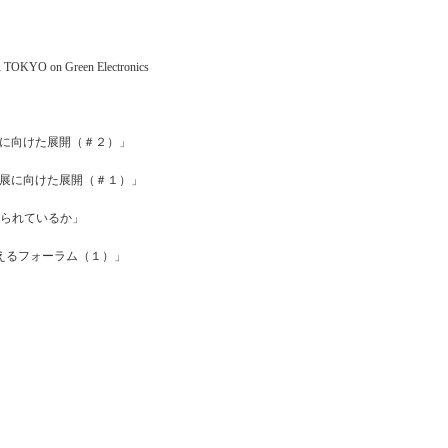
KYO on Green Electronics
」
発展に向けた展開（＃２）」
的発展に向けた展開（＃１）」
が語られているか」
考えるフォーラム（１）」
」